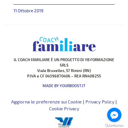
compromissione della comunicazione (verbale e non) e
dell’interazione sociale, portando spesso a
11 Ottobre 2019
ristrettezza di interessi e a forme di isolamento
sociale.
IL COACH FAMILIARE È UN PROGETTO DI YB FORMAZIONE
SRLS
Viale Bruxelles, 57 Rimini (RN)
P.IVA e CF 04396870406 – REA RN408255
MADE BY YOURBOOST.IT
Aggiorna le preferenze sui Cookie
|
Privacy Policy
|
Cookie Privacy