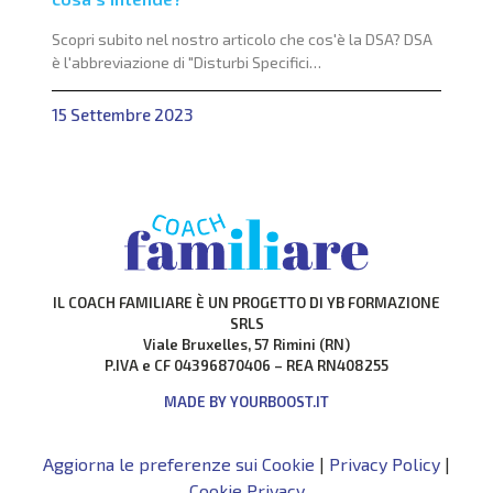
Scopri subito nel nostro articolo che cos'è la DSA? DSA
è l'abbreviazione di "Disturbi Specifici
dell'Apprendimento", che coinvolgono abilità diverse.
15 Settembre 2023
IL COACH FAMILIARE È UN PROGETTO DI YB FORMAZIONE
SRLS
Viale Bruxelles, 57 Rimini (RN)
P.IVA e CF 04396870406 – REA RN408255
MADE BY YOURBOOST.IT
Aggiorna le preferenze sui Cookie
|
Privacy Policy
|
Cookie Privacy