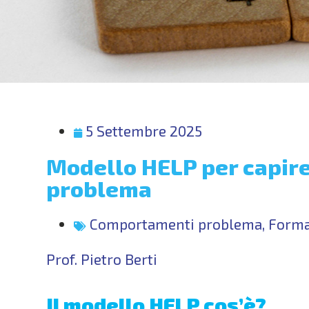
5 Settembre 2025
Modello HELP per capir
problema
Comportamenti problema
,
Formar
Prof. Pietro Berti
Il modello HELP cos’è?