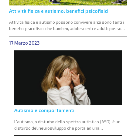
Attività fisica e autismo: benefici psicofisici
Attività fisica e autismo possono convivere anzi sono tanti i
benefici psicofisici che bambini, adolescenti e adulti possono
trarre dal praticare sport.
17 Marzo 2023
Autismo e comportamenti
L’autismo, o disturbo dello spettro autistico (ASD), è un
disturbo del neurosviluppo che porta ad una
compromissione della comunicazione (verbale e non) e