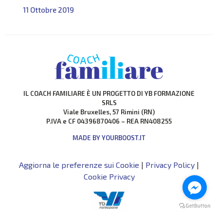
dell’interazione sociale, portando spesso a
11 Ottobre 2019
ristrettezza di interessi e a forme di isolamento
sociale.
IL COACH FAMILIARE È UN PROGETTO DI YB FORMAZIONE
SRLS
Viale Bruxelles, 57 Rimini (RN)
P.IVA e CF 04396870406 – REA RN408255
MADE BY YOURBOOST.IT
Aggiorna le preferenze sui Cookie
|
Privacy Policy
|
Cookie Privacy